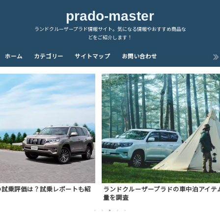
prado-master
ランドクルーザープラド情報サイト。気になる情報やおすすめ商品な
どをご紹介します！
ホーム
カテゴリー
サイトマップ
お問い合わせ
も紹
ランドクルーザープラドの車中泊アイテム！後部座席の荷室容
【
量を調査
限
1
2
3
4
5