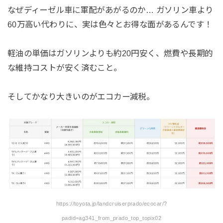
なぜディーゼル車に軍配があがるのか… ガソリン車より
60万高い代わりに、実は色々とお得な面があるんです！
軽油の単価はガソリンよりも約20円安く、燃費や長期的
な維持コストが安く済むこと。
そしてかなり大きいのがエコカー減税。
https://toyota.jp/landcruiserprado/ecocar/?
padid=ag341_from_prado_top_topix02