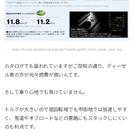
https://toyota.jp/landcruiserprado/?padid=ag341_from_prado_navi_top
カタログでも謳われていますがご存知の通り、ディーゼ
ル車の方が元々燃費が良いんです。
そして乗り心地でも負けていません。
トルクが大きいので低回転域でも市街地では加速しやす
く、雪道やオフロードなどの悪路にもスタックしにくい
のも利点です。