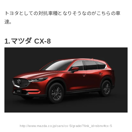
トヨタとしての対抗車種となりそうなのがこちらの車
達。
1.マツダ CX-8
http://www.mazda.co.jp/cars/cx-5/grade/?link_id=sbnv#cx-5