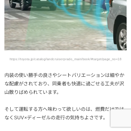
https://toyota.jp/catalog/landcruiserprado_main/book/#target/page_no=18
内装の使い勝手の良さやシートバリエーションは細やか
な配慮がされており、同乗者も快適に過ごせる工夫が沢
山散りばめられています。
そして運転する方へ味わって欲しいのは、燃費だけでは
なくSUV×ディーゼルの走行の気持ちよさです。