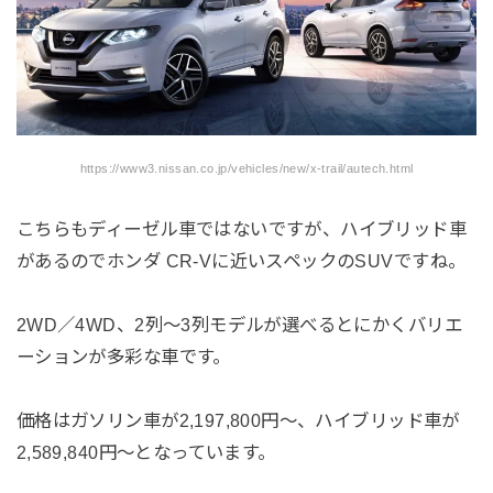
https://www3.nissan.co.jp/vehicles/new/x-trail/autech.html
こちらもディーゼル車ではないですが、ハイブリッド車
があるのでホンダ CR-Vに近いスペックのSUVですね。
2WD／4WD、2列〜3列モデルが選べるとにかくバリエ
ーションが多彩な車です。
価格はガソリン車が2,197,800円〜、ハイブリッド車が
2,589,840円〜となっています。