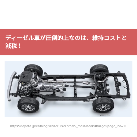
ディーゼル車が圧倒的上なのは、維持コストと
減税！
https://toyota.jp/catalog/landcruiserprado_main/book/#target/page_no=11