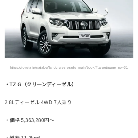
https://toyota.jp/catalog/landcruiserprado_main/book/#target/page_no=31
・TZ-G（クリーンディーゼル）
2.8Lディーゼル 4WD 7人乗り
・価格 5,363,280円〜
・燃費 11.2km/L