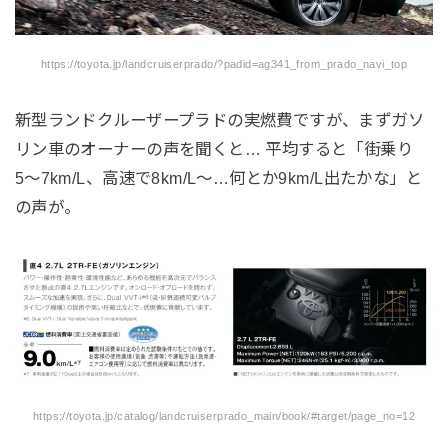
https://toyota.jp/landcruiserprado/?padid=ag341_from_prado_navi_top
新型ランドクルーザープラドの実燃費ですが、まずガソ
リン車のオーナーの声を聞くと… 平均すると「街乗り
5〜7km/L、高速で8km/L〜…何とか9km/L出たかな」と
の声が。
https://toyota.jp/catalog/landcruiserprado_main/book/#target/page_no=12