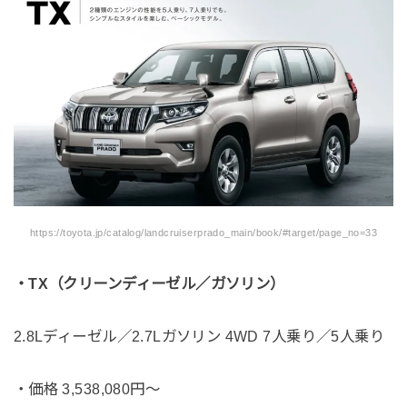
https://toyota.jp/catalog/landcruiserprado_main/book/#target/page_no=33
・TX（クリーンディーゼル／ガソリン）
2.8Lディーゼル／2.7Lガソリン 4WD 7人乗り／5人乗り
・価格 3,538,080円〜